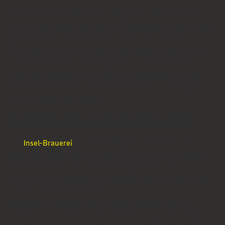
Die eingewickelte Flasche ist längst zum Markenzeichen
der Insel-Brauerei geworden. Gleichzeitig dient das Papier
jedoch einem ganz bestimmten Zweck. Durch den
Lichtfilter in Form von Papier ist die Flasche geschützt. Es
dringt kein Licht in die Flasche ein, so dass auch kein
Sauerstoff entstehen kann. Die unverkennbare Frische
bleibt auf diese Weise sehr lange bestehen – einzigartig
auf dem Deutschen Markt.
Ein besonderes Bier aus einer besonderen Region
Die
Insel-Brauerei
ist eng mit Rügen verbunden. Die
Menschen leben und arbeiten nicht nur vor Ort, sondern
lassen sich durch die Landschaft inspirieren und das
schmeckt man. Die Biere der Insel-Brauerei sorgen für ein
echtes Geschmackserlebnis.
Nicht nur die Einheimischen wissen die Biersorten zu
schätzen, auch die Experten sind überzeugt und vergeben