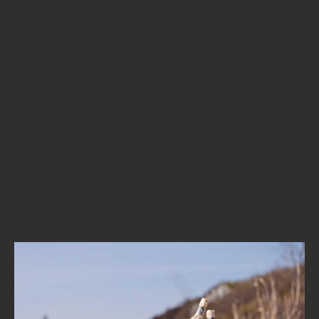
das fünfte Mal den World Beer Award für World´s Best
Beer.
Der Geschmack von Hopfen und Malz
Alle sind herzlich eingeladen auf die Insel Rügen zu
kommen und der Insel-Brauerei einen Besuch abzustatten.
Vor Ort erfährst du, wie die Produktion, also der Prozess
der offenen Gärung, genau abläuft. Und selbstverständlich
darf auch verkostet werden. Die zahlreichen Sorten zeigen
welche Vielfalt im Geschmack machbar ist. Für alle die es
ohne Alkohol wollen, gibt´s selbstverständlich auch eine
alkoholfreie Version. Danke an die Insel-Brauerei für
diesen unverwechselbaren Biergenuss! Zum Wohl!