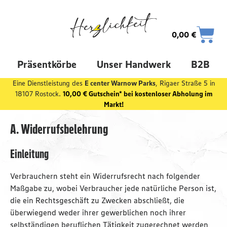
0,00
€
Präsentkörbe
Unser Handwerk
B2B
Eine Dienstleistung des
E center Warnow Parks
, Rigaer Straße 5 in
18107 Rostock.
10,00 € Gutschein* bei kostenloser Abholung im
Markt!
A. Widerrufsbelehrung
Einleitung
Verbrauchern steht ein Widerrufsrecht nach folgender
Maßgabe zu, wobei Verbraucher jede natürliche Person ist,
die ein Rechtsgeschäft zu Zwecken abschließt, die
überwiegend weder ihrer gewerblichen noch ihrer
selbständigen beruflichen Tätigkeit zugerechnet werden