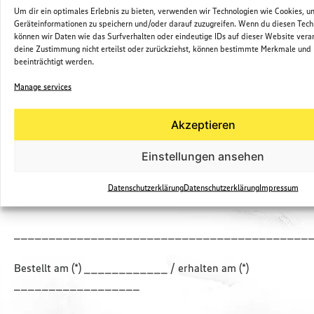
Um dir ein optimales Erlebnis zu bieten, verwenden wir Technologien wie Cookies, u
Rigaer Straße 5
Geräteinformationen zu speichern und/oder darauf zuzugreifen. Wenn du diesen Tech
18107 Rostock
können wir Daten wie das Surfverhalten oder eindeutige IDs auf dieser Website ver
Deutschland
deine Zustimmung nicht erteilst oder zurückziehst, können bestimmte Merkmale und
beeinträchtigt werden.
Fax: 0381 7705-177
Manage services
E-Mail: edeka.warnowpark.gl.nord@edeka.de
Akzeptieren
Hiermit widerrufe(n) ich/wir (*) den von mir/uns (*)
abgeschlossenen Vertrag über den Kauf der folgenden
Einstellungen ansehen
Waren (*)/die Erbringung der folgenden Dienstleistung (*)
Datenschutzerklärung
Datenschutzerklärung
Impressum
__________________________________________
__________________________________________
Bestellt am (*) ____________ / erhalten am (*)
__________________