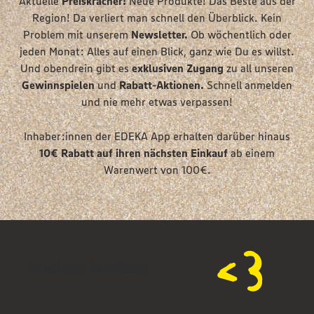
Aktuelle
Preiskracher!
Neue Produkte! Das Beste aus der
Region! Da verliert man schnell den Überblick. Kein
Problem mit unserem
Newsletter.
Ob wöchentlich oder
jeden Monat: Alles auf einen Blick, ganz wie Du es willst.
Und obendrein gibt es
exklusiven Zugang
zu all unseren
Gewinnspielen
und
Rabatt-Aktionen.
Schnell anmelden
und nie mehr etwas verpassen!
Inhaber:innen der EDEKA App erhalten darüber hinaus
10€ Rabatt auf
ihren nächsten Einkauf
ab einem
Warenwert von 100€.
Newsletter Anmeldung