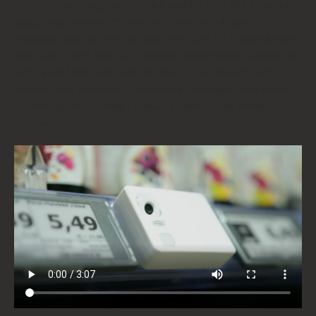
Es ist uns wichtig, dass du dich wohl fühlst. Die Erfahrung
zeigt, dass unseren Mitarbeiter*innen durch das
Regalmonitoring von Captana mehr Zeit für Fragen bleibt.
Noch ein Grund mehr an Captana festzuhalten. Findest du
nicht auch? Wir sind dein Handel für Gegenwart und
Zukunft. Wir stehen für innovative Strategien und neue
Technologien, um dein Einkaufserlebnis noch besser zu
machen.