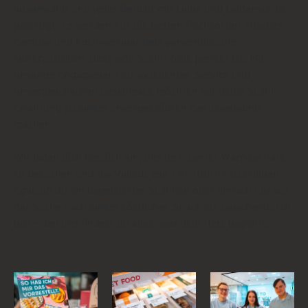
ausgewählt und jedes Gericht mit Liebe und Leidenschaft
gefertigt. Es werden nur die besten Fischsorten, frisches
Gemüse und hochwertiger Reis verwendet, um
sicherzustellen, dass jede Sushi-Rolle perfekt ist. Mit
unserem Engagement für exzellenten Service und
unvergleichlichen Geschmack möchten wir deine Sushi-
Erfahrung zu einem unvergesslichen Genusserlebnis
machen.
Wir laden dich herzlich ein, uns im E center Warnow Park
zu besuchen und die Vielfalt von EAT HAPPY zu erleben.
Egal, ob du ein begeisterter Sushifan oder einfach nur auf
der Suche nach einem köstlichen Snack für zwischendurch
bist – bei uns findest du alles, was dein Herz begehrt.