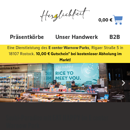
0,00
€
Präsentkörbe
Unser Handwerk
B2B
Eine Dienstleistung des
E center Warnow Parks
, Rigaer Straße 5 in
18107 Rostock.
10,00 € Gutschein* bei kostenloser Abholung im
Markt!
Sushi-Paradies mit EAT HAPPY im E center
Warnow Park