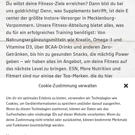
Du willst deine Fitness-Ziele erreichen? Dann bist du bei
uns goldrichtig! Denn, was Supplements betrifft, ist dein E
center der größte Instore-Versorger in Mecklenburg-
Vorpommern. Unsere Fitness-Abteilung bietet alles, was
du für ein erfolgreiches Training benötigst: Von
Nahrungsergänzungsmitteln wie Kreatin, Omega-3 und
Vitamine D3, über BCAA-Drinks und anderen Zero-
Getränken, bis hin zu gesunden Snacks, die mächtig Power
geben – wir haben alles im Angebot, um deine Fitness auf
das nächste Level zu bringen. ESN, More Nutrition und
Fitmart sind nur einige der Top-Marken, die du hier
findest. Das ist einzigartig im deutschen Einzelhandel!
Cookie-Zustimmung verwalten
Lageplan öffnen
Um dir ein optimales Erlebnis zu bieten, verwenden wir Technologien wie
Cookies, um Geräteinformationen zu speichern und/oder darauf zuzugreifen.
Wenn du diesen Technologien zustimmst, können wir Daten wie das
Surfverhalten oder eindeutige IDs auf dieser Website verarbeiten. Wenn du
deine Zustimmung nicht erteilst oder zurückziehst, können bestimmte Merkmale
und Funktionen beeinträchtigt werden.