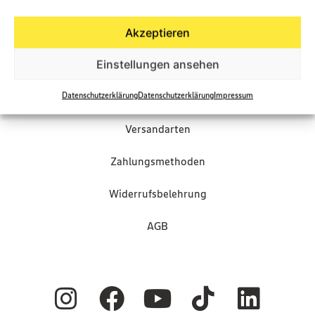
Akzeptieren
Einstellungen ansehen
Präsentkörbe Shop
FAQ
Datenschutzerklärung
Datenschutzerklärung
Impressum
Versandarten
Zahlungsmethoden
Widerrufsbelehrung
AGB