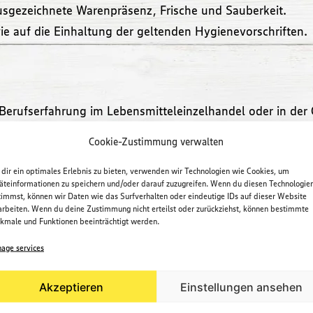
 ausgezeichnete Warenpräsenz, Frische und Sauberkeit.
ie auf die Einhaltung der geltenden Hygienevorschriften.
Berufserfahrung im Lebensmitteleinzelhandel oder in der 
h willkommen)
Cookie-Zustimmung verwalten
e am Umgang mit Menschen
dir ein optimales Erlebnis zu bieten, verwenden wir Technologien wie Cookies, um
munikationsstärke
äteinformationen zu speichern und/oder darauf zuzugreifen. Wenn du diesen Technologie
timmst, können wir Daten wie das Surfverhalten oder eindeutige IDs auf dieser Website
arbeiten. Wenn du deine Zustimmung nicht erteilst oder zurückziehst, können bestimmte
genständig und gewissenhaft angehst
kmale und Funktionen beeinträchtigt werden.
age services
Akzeptieren
Einstellungen ansehen
9.000qm