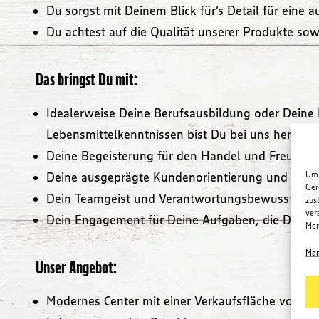
Du sorgst mit Deinem Blick für‘s Detail für eine
Du achtest auf die Qualität unserer Produkte sow
Das bringst Du mit:
Idealerweise Deine Berufsausbildung oder Deine 
Lebensmittelkenntnissen bist Du bei uns herzlic
Deine Begeisterung für den Handel und Freud
Um 
Deine ausgeprägte Kundenorientierung und Kom
Ger
Dein Teamgeist und Verantwortungsbewusstsein
zus
ver
Dein Engagement für Deine Aufgaben, die Du ei
Mer
Man
Unser Angebot:
Modernes Center mit einer Verkaufsfläche von 