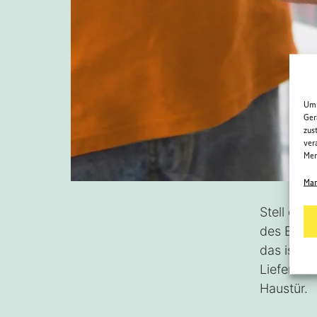
Um 
Ger
zus
ver
Mer
Man
Stell dir
des E cen
das ist j
Lieferand
Haustür.