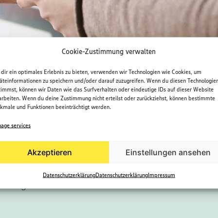
Cookie-Zustimmung verwalten
dir ein optimales Erlebnis zu bieten, verwenden wir Technologien wie Cookies, um
äteinformationen zu speichern und/oder darauf zuzugreifen. Wenn du diesen Technologie
timmst, können wir Daten wie das Surfverhalten oder eindeutige IDs auf dieser Website
arbeiten. Wenn du deine Zustimmung nicht erteilst oder zurückziehst, können bestimmte
kmale und Funktionen beeinträchtigt werden.
age services
 vor: Deine Lieblingspinsa, Pizza oder Pasta von der Ma
Akzeptieren
Einstellungen ansehen
ters Warnow Park, ohne das Haus verlassen zu müsse
etzt möglich! In einer aufregenden neuen Kooperation mi
Datenschutzerklärung
Datenschutzerklärung
Impressum
o bringen wir unseren beliebten Gaumenschmaus direk