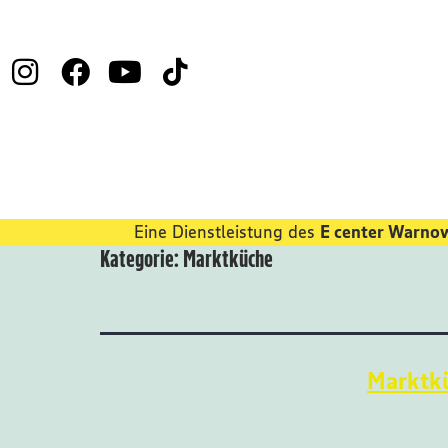
Eine Dienstleistung des
E center Warno
Kategorie:
Marktküche
Marktkü