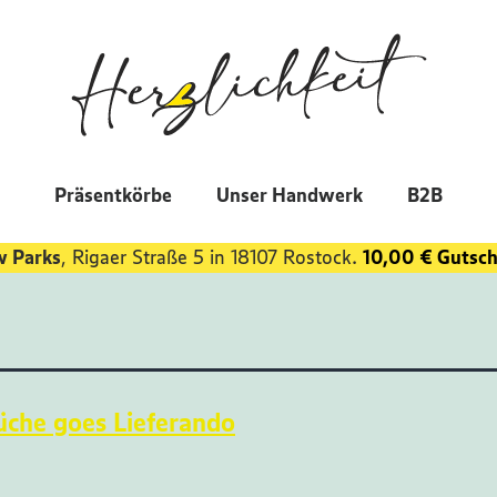
Präsentkörbe
Unser Handwerk
B2B
w Parks
, Rigaer Straße 5 in 18107 Rostock.
10,00 € Gutsch
che goes Lieferando