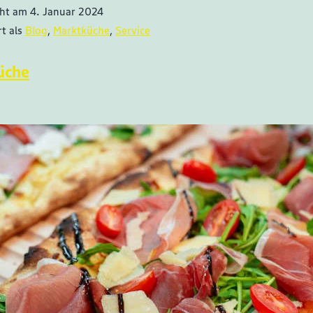
cht am
4. Januar 2024
rt als
Blog
,
Marktküche
,
Service
üche