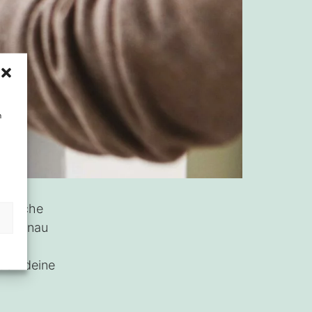
n
rktküche
n. Genau
t
t an deine