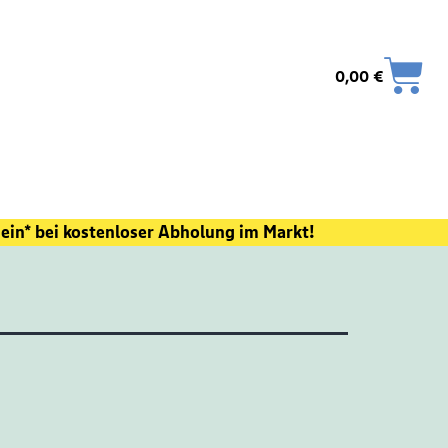
0,00
€
ein* bei kostenloser Abholung im Markt!