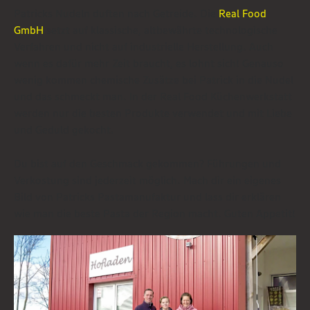
Patricks Nudeln duften nach Getreide. Die
Real Food
GmbH
setzt auf klassische, altbewährte technologische
Verfahren und nicht auf industrielle Herstellung. Auch
wenn es dafür mehr Zeit braucht, es lohnt sich! Genauso
wenig kommen chemische Zusätze bei Patrick in die Nudel
und das schmeckt man. In der Real Food Küchenwerkstatt
werden nur die besten Produkte verwendet und mit Liebe
und Geduld gekocht.
Du bist auf den Geschmack gekommen? Führungen und
Verkostung sind jederzeit möglich. Mach dir ein eigenes
Bild von Patricks Pastamanufaktur und lass dir erklären
wie man die beste Pasta der Region macht. Guten Appetit!