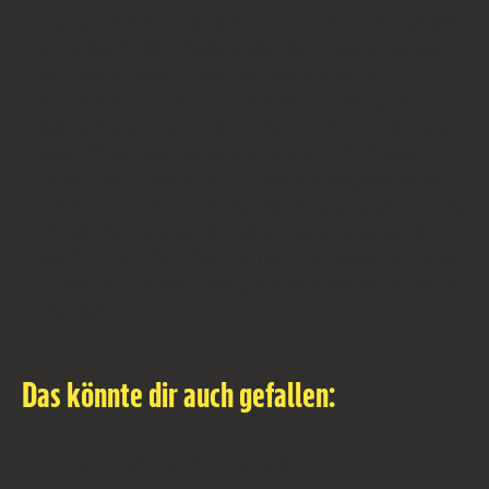
Messegeländes auf Erkundungstour gehen können und
etwas Normalität wieder in den Alltag fließt. Und wer
kam den ehrenamtlichen Mitarbeiterinnen und
Mitarbeitern da sofort in den Sinn? Die Kita „Lütt
Birkenkinner“ – also wurde geplant und organisiert. An
dieser Stelle konnten auch wir uns mit einbringen,
indem unser E center Geschäftsführer Stephan für die
Aktion leckere Käse- und Wurstplatten beigesteuert hat,
die mit einer Extraportion Liebe zusammengestellt
wurden. Das „Wir“ zählt – gemeinsam können wir, selbst
in solch schwierigen Zeiten, Momente der Sorglosigkeit
schaffen.
Das könnte dir auch gefallen:
Ostseemühle Manufaktur