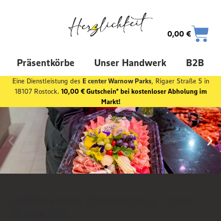
0,00
€
Präsentkörbe
Unser Handwerk
B2B
Eine Dienstleistung des
E center Warnow Parks
, Rigaer Straße 5 in
18107 Rostock.
10,00 € Gutschein* bei kostenloser Abholung im
Markt!
Entdecke unseren Plattenservice im E center
Warnow Park