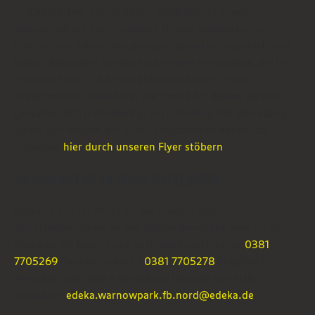
und köstlichen Partysalaten. Möchtest du etwas
Vegetarisches? Kein Problem! Unsere vegetarischen
Platten und Salate sind genauso abwechslungsreich und
lecker. Besonders beliebt sind unsere Partysalate, die in
Portionen bis zu 4 kg erhältlich sind oder unsere
erfrischenden Obstkörbe. Die Preise für diesen Service
gestalten sich individuell je nach Umfang der Bestellung –
sprich uns einfach an! In der Zwischenzeit kannst du
schonmal
hier durch unseren Flyer stöbern
.
So kommst du an deine Partyplatte
Besuche uns im Markt an der Fleisch- und
Wurstbedientheke, an der Käsebedientheke oder an der
Salatbar. Du kannst uns auch telefonisch unter
0381
7705269
(Bedientheken) /
0381 7705278
(Salatbar)
erreichen oder deine Bestellung bequem per Mail
aufgeben:
edeka.warnowpark.fb.nord@edeka.de
.