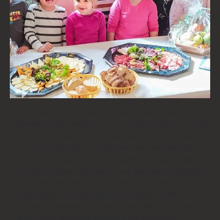
Eine Geschichte von kleinen Gesten, die Großes
bewirken! Sie handelt von einem Tag der offenen Tür im
Jahr 2022 voller Nächstenliebe, Gemeinschaft, Freude
und Hoffnung. Die Hauptfiguren: das Team des DRK
Rostock und der Kita „Lütt Birkenkinner‘‘. Genau diese
Menschen haben sich etwas ganz Besonderes überlegt:
Einen Tag der offenen Tür für Kinder von geflüchteten
ukrainischen Familien, die in den Hallen der Messe
Rostock untergebracht waren. Das DRK dachte sich, es
wäre schön, wenn die Kids auch mal Abseits des